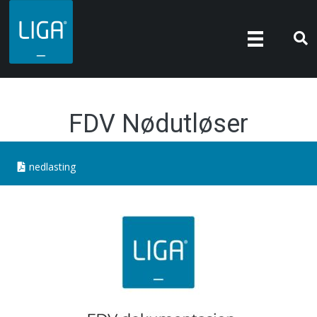
FDV Nødutløser
nedlasting