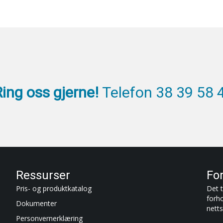
Ring oss gjerne!
Telefon 38 39 58 
Ressurser
Fo
Pris- og produktkatalog
Det t
forh
Dokumenter
netts
Personvernerklæring