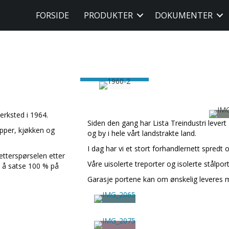
FORSIDE
PRODUKTER
DOKUMENTER
erksted i 1964.
Siden den gang har Lista Treindustri levert
apper, kjøkken og
og by i hele vårt landstrakte land.
I dag har vi et stort forhandlernett spredt 
etterspørselen etter
Våre uisolerte treporter og isolerte stålport
et å satse 100 % på
Garasje portene kan om ønskelig leveres