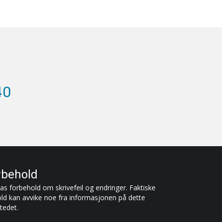
40
rbehold
as forbehold om skrivefeil og endringer. Faktiske
old kan avvike noe fra informasjonen på dette
tedet.