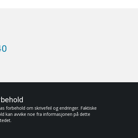
40
rbehold
as forbehold om skrivefeil og endringer. Faktiske
old kan avvike noe fra informasjonen på dette
tedet.