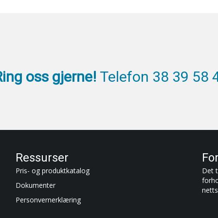
Ring oss gjerne!
Telefon 38 39 58 
Ressurser
Fo
Pris- og produktkatalog
Det t
forh
Dokumenter
netts
Personvernerklæring